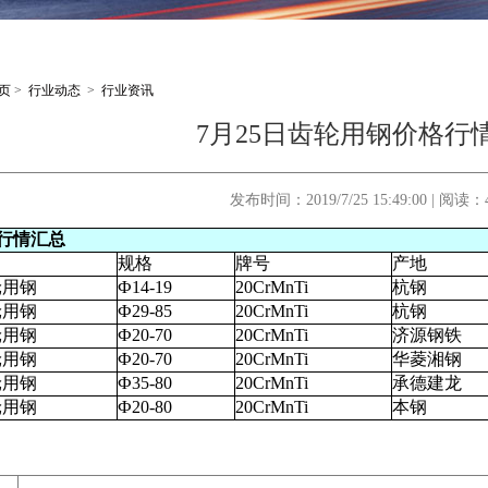
页
>
行业动态
>
行业资讯
7月25日齿轮用钢价格行
发布时间：2019/7/25 15:49:00 | 阅读：
行情汇总
名
规格
牌号
产地
轮用钢
Ф14-19
20CrMnTi
杭钢
轮用钢
Ф29-85
20CrMnTi
杭钢
轮用钢
Ф20-70
20CrMnTi
济源钢铁
轮用钢
Ф20-70
20CrMnTi
华菱湘钢
轮用钢
Ф35-80
20CrMnTi
承德建龙
轮用钢
Ф20-80
20CrMnTi
本钢