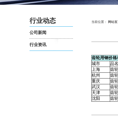
行业动态
当前位置：
网站首
公司新闻
行业资讯
齿轮用钢价格
城市
品
上海
齿
杭州
齿
重庆
齿
武汉
齿
天津
齿
沈阳
齿