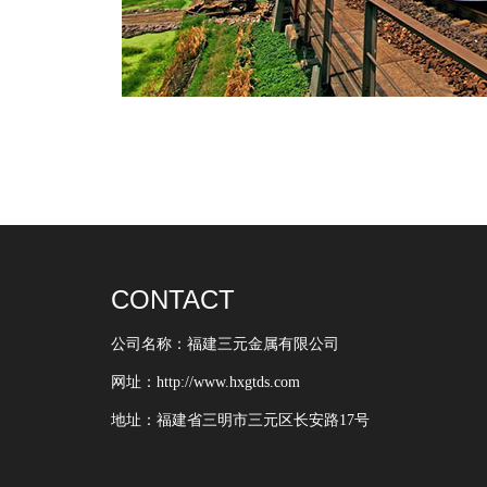
CONTACT
公司名称：福建三元金属有限公司
网址：http://www.hxgtds.com
地址：福建省三明市三元区长安路17号